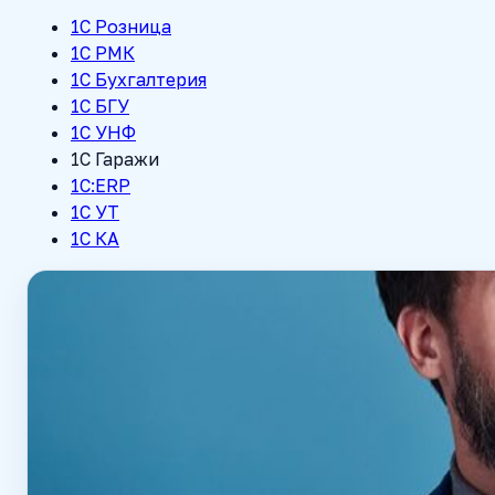
1С Розница
1С РМК
1C Бухгалтерия
1С БГУ
1С УНФ
1С Гаражи
1С:ERP
1C УТ
1С КА