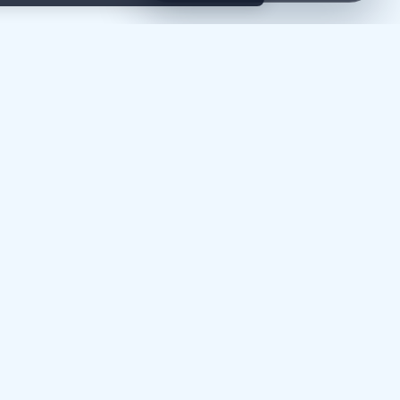
рименяет ли физическое лицо налог на
сказываем, что изменилось для пользователей и
заявки не требуется прикладывать сканы