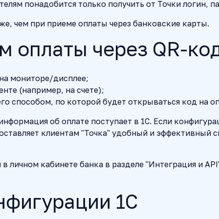
елям понадобится только получить от Точки логин, п
же, чем при приеме оплаты через банковские карты.
м оплаты через QR-ко
на мониторе/дисплее;
нте (например, на счете);
о способом, по которой будет открываться код на оп
 информация об оплате поступает в 1С. Если конфигур
едоставляет клиентам "Точка" удобный и эффективный 
я в личном кабинете банка в разделе "Интеграция и AP
фигурации 1С