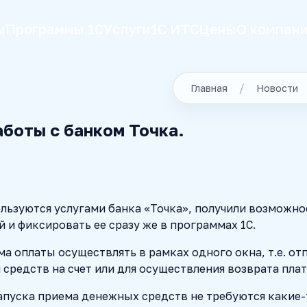
ы
Программы 1С
Услуги
1С ИТС
Цены
О компан
Главная
Новости
боты с банком Точка.
ользуются услугами банка «Точка», получили возможн
 и фиксировать ее сразу же в программах 1С.
а оплаты осуществлять в рамках одного окна, т.е. о
 средств на счет или для осуществления возврата пла
запуска приема денежных средств не требуются какие