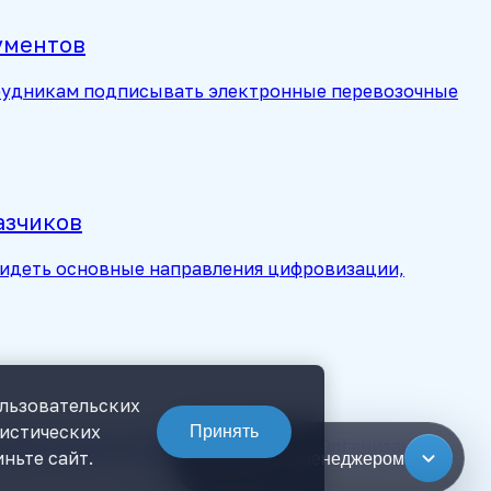
ументов
отрудникам подписывать электронные перевозочные
азчиков
видеть основные направления цифровизации,
ользовательских
тистических
Принять
конфигураций для РФ прекращается. Организациям
ньте сайт.
Связаться с менеджером