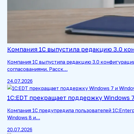
Компания 1С выпустила редакцию 3.0 к
Компания 1С выпустила редакцию 3.0 конфигураци
согласованиями. Расск…
24.07.2026
1С:EDT прекращает поддержку Windows 7 
Компания 1С предупредила пользователей 1C:Enterp
Windows 8 и…
20.07.2026