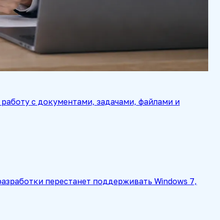
работу с документами, задачами, файлами и
а разработки перестанет поддерживать Windows 7,