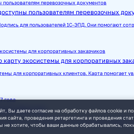
доступны пользователям перевозочных док
:Подпись для пользователей 1С-ЭПД. Они помогают с
 карту экосистемы для корпоративных зак
темы для корпоративных клиентов. Карта помогает у
ся с 2027 года
т, Вы даете согласие на обработку файлов cookie и п
ия сайта, проведения ретаргетинга и проведения ста
риятия 7.7: с 1 января 2027 года поддержка типовых 
ы не хотите, чтобы ваши данные обрабатывались, поки