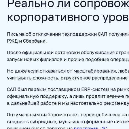
Реально ли сопрово
корпоративного уров
Письма об отключении техподдержки САП получили 
РЖД и Сбербанк.
После официальной остановки обслуживания огран
запуск новых филиалов и прочие подобные операц
Но даже если отказаться от масштабирования, люб
учитывать сложность, структурное распределение
САП был первым поставщиком ERP-систем на рынке,
официальную поддержку, а лишь продлит
агонию
п
в дальнейшей работе и мы настоятельно рекоменду
Оптимальным выбором станет перевод бизнеса на п
внедрять гибридные, мультиплатформенные систе
решением будет переход на
программы 1С
.