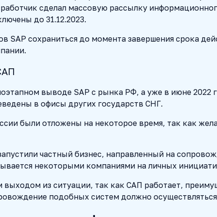
азработчик сделал массовую рассылку информационног
лючены до 31.12.2023.
в SAP сохраниться до момента завершения срока дей
пании.
САП
 поэтапном выводе SAP с рынка РФ, а уже в июне 2022
еведены в офисы других государств СНГ.
оссии были отложены на некоторое время, так как же
запустили частный бизнес, направленный на сопровож
зывается некоторыми компаниями на личных инициати
 выходом из ситуации, так как САП работает, преиму
опровождение подобных систем должно осуществляться