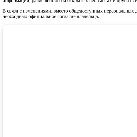
информации, размещенной на открытых веб-сайтах и других си
В связи с изменениями, вместо общедоступных персональных да
необходимо официальное согласие владельца.
Помочь вам с 1С?
Оставьте заявку, опишите задачу – мы проконсультируем.