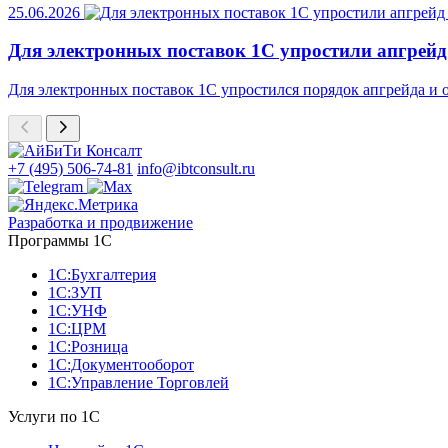
25.06.2026
Для электронных поставок 1С упростили апгрейд
Для электронных поставок 1С упростился порядок апгрейда и
+7 (495) 506-74-81
info@ibtconsult.ru
Разработка и продвижение
Программы 1С
1С:Бухгалтерия
1С:ЗУП
1С:УНФ
1С:ЦРМ
1С:Розница
1С:Документооборот
1С:Управление Торговлей
Услуги по 1С