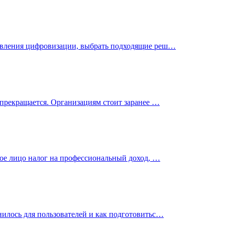
равления цифровизации, выбрать подходящие реш…
 прекращается. Организациям стоит заранее …
кое лицо налог на профессиональный доход, …
илось для пользователей и как подготовитьс…