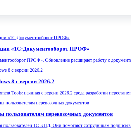
ации «1С:Документооборот ПРОФ»
ментооборот ПРОФ». Обновление расширяет работу с документа
ws 8 с версии 2026.2
pment Tools: начиная с версии 2026.2 среда разработки перестан
ы пользователям перевозочных документов
ля пользователей 1С-ЭПД. Они помогают сотрудникам подписыв