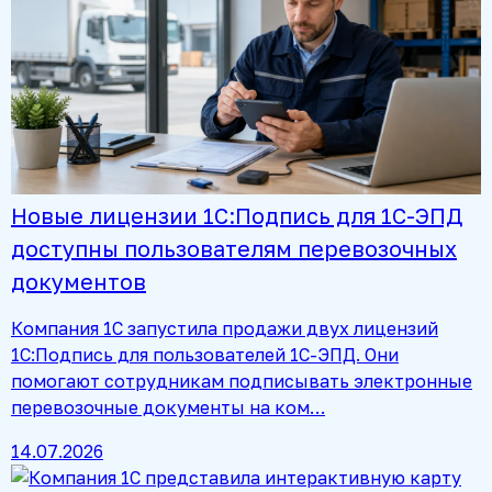
Новые лицензии 1С:Подпись для 1С-ЭПД
доступны пользователям перевозочных
документов
Компания 1С запустила продажи двух лицензий
1С:Подпись для пользователей 1С-ЭПД. Они
помогают сотрудникам подписывать электронные
перевозочные документы на ком…
14.07.2026