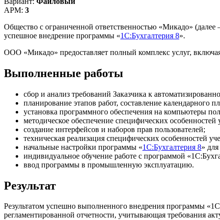
Вариант:
Файловый
АРМ:
3
Общество с ограниченной ответственностью «Микадо» (дале
успешное внедрение программы «
1С:Бухгалтерия 8
».
ООО «Микадо» предоставляет полный комплекс услуг, включая
Выполненные работы
сбор и анализ требований Заказчика к автоматизированно
планирование этапов работ, составление календарного пл
установка программного обеспечения на компьютеры пол
методическое обеспечение специфических особенностей у
создание интерфейсов и наборов прав пользователей;
техническая реализация специфических особенностей уче
начальные настройки программы «
1С:Бухгалтерия 8
» для
индивидуальное обучение работе с программой «1С:Бухга
ввод программы в промышленную эксплуатацию.
Результат
Результатом успешно выполненного внедрения программы «1С:Б
регламентированной отчетности, учитывающая требования акту