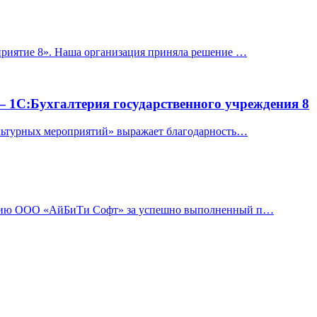
приятие 8». Наша организация приняла решение …
 1С:Бухгалтерия государственного учреждения 8
ультурных мероприятий» выражает благодарность…
нию ООО «АйБиТи Софт» за успешно выполненный п…