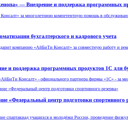
кенопа» — Внедрение и поддержка программных пр
онсалт» за многолетнюю компетентную помощь в обслуживании
атизации бухгалтерского и кадрового учета
одарит компанию «АйБиТи Консалт» за совместную работу и ре
е и поддержка программных продуктов 1С для бух
АйБиТи Консалт» - официального партнера фирмы «1С» - за 
ние «Федеральный центр подготовки спортивного 
е спартакиад учащихся и молодёжи России, проведение физкул