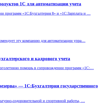
одуктов 1С для автоматизации учета
 программ «1С:Бухгалтерия 8» и «1С:Зарплата и …
комендует эту компанию для автоматизации упра…
галтерского и кадрового учета
многолетнюю помощь в сопровождении программ «1С:…
резерва» — 1С:Бухгалтерия государственного
ьтурно-оздоровительной и спортивной работы, …