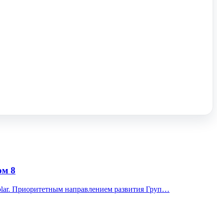
ом 8
olar. Приоритетным направлением развития Груп…