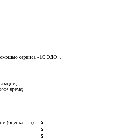
 помощью сервиса «1С-ЭДО».
низации;
юбое время;
ии (оценка 1–5)
5
5
5