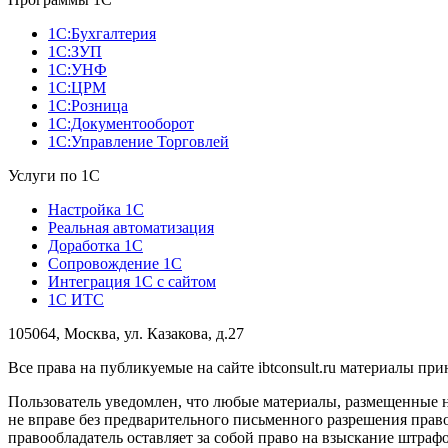
1С:Бухгалтерия
1С:ЗУП
1С:УНФ
1С:ЦРМ
1С:Розница
1С:Документооборот
1С:Управление Торговлей
Услуги по 1С
Настройка 1С
Реальная автоматизация
Доработка 1С
Сопровождение 1С
Интеграция 1С с сайтом
1С ИТС
105064, Москва, ул. Казакова, д.27
Все права на публикуемые на сайте ibtconsult.ru материалы 
Пользователь уведомлен, что любые материалы, размещенные 
не вправе без предварительного письменного разрешения право
правообладатель оставляет за собой право на взыскание штраф