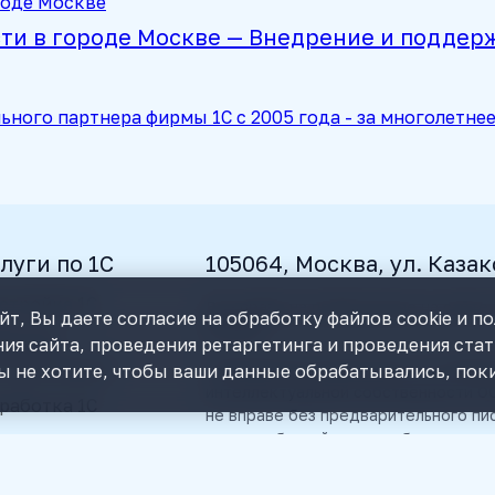
ти в городе Москве — Внедрение и поддер
ного партнера фирмы 1С с 2005 года - за многолетн
луги по 1С
105064, Москва, ул. Казак
стройка 1С
Все права на публикуемые на сайте
т, Вы даете согласие на обработку файлов cookie и п
© 2026.
альная
ия сайта, проведения ретаргетинга и проведения ста
томатизация
Пользователь уведомлен, что любы
ы не хотите, чтобы ваши данные обрабатывались, поки
интеллектуальной собственности ОО
работка 1С
не вправе без предварительного п
какие-либо действия с объектами и
провождение 1С
правообладатель оставляет за соб
теграция 1С с
законодательством РФ, а также на 