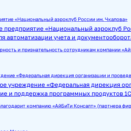
 предприятие «Национальный аэроклуб Рос
я автоматизации учета и документооборот
рность и признательность сотрудникам компании «Ай
ое учреждение «Федеральная дирекция орг
ие и поддержка программных продуктов 1С
лагодарит компанию «АйБиТи Консалт» (партнера фирм