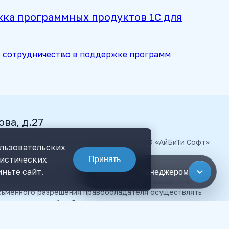
жка программных продуктов 1С для
ее сотрудничество в поддержке программ
ова, д.27
 ibtconsult.ru материалы принадлежат ООО «АйБиТи Софт»
ользовательских
тистических
Принять
е материалы, размещенные на сайте, являются объектами
ньте сайт.
Связаться с менеджером
О «АйБиТи Софт» (правообладателя). Пользователь
исьменного разрешения правообладателя осуществлять
нтеллектуальной собственности, в противном случае,
ой право на взыскание штрафов, предусмотренных
обращение в компетентные органы за защитой своих прав