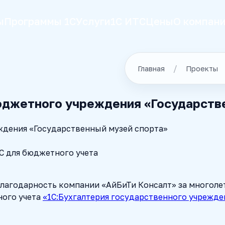
ы
Программы 1С
Услуги
1С ИТС
Цены
О компан
Главная
Проекты
джетного учреждения «Государстве
С для бюджетного учета
лагодарность компании «АйБиТи Консалт» за многоле
ого учета
«1С:Бухгалтерия государственного учрежде