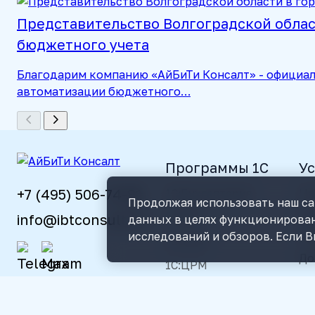
Представительство Волгоградской облас
бюджетного учета
Благодарим компанию «АйБиТи Консалт» - официаль
автоматизации бюджетного…
Программы 1С
Ус
+7 (495) 506-74-81
1С:Бухгалтерия
На
Продолжая использовать наш сай
1С:ЗУП
Ре
info@ibtconsult.ru
данных в целях функционирован
ав
исследований и обзоров. Если В
1С:УНФ
До
1С:ЦРМ
Со
1С:Розница
Ин
1С:Документооборот