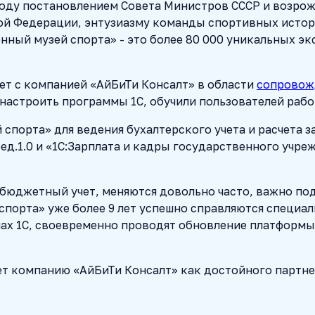
году постановлением Совета Министров СССР и возрож
ой Федерации, энтузиазму команды спортивных истор
нный музей спорта» - это более 80 000 уникальных э
ет с компанией «АйБиТи Консалт» в области
сопровож
астроить программы 1С, обучили пользователей работ
 спорта» для ведения бухалтерского учета и расчета
д.1.0 и «1С:Зарплата и кадры государственного учрежд
е бюджетный учет, меняются довольно часто, важно п
 спорта» уже более 9 лет успешно справляются специа
ах 1С, своевременно проводят обновление платформы
т компанию «АйБиТи Консалт» как достойного партнер