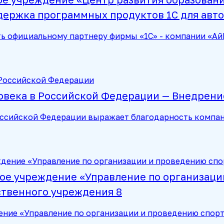
держка программных продуктов 1С для авто
 официальному партнеру фирмы «1С» - компании «АйБ
овека в Российской Федерации — Внедрени
оссийской Федерации выражает благодарность компан
ое учреждение «Управление по организаци
ственного учреждения 8
ние «Управление по организации и проведению спор