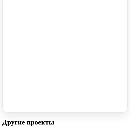
Помочь вам с 1С?
Оставьте заявку, опишите задачу – мы проконсультируем.
Заказать звонок
Другие проекты