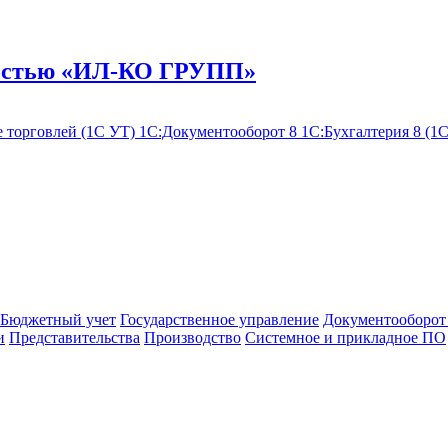
ностью «ИЛ-КО ГРУПП»
 торговлей (1С УТ)
1С:Документооборот 8
1С:Бухгалтерия 8 (1
Бюджетный учет
Государственное управление
Документооборот
и
Представительства
Производство
Системное и прикладное ПО