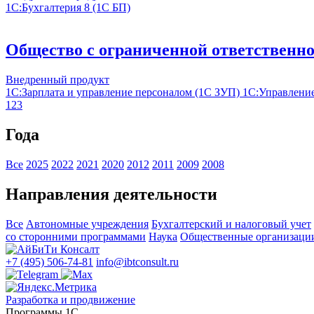
1С:Бухгалтерия 8 (1С БП)
Общество с ограниченной ответствен
Внедренный продукт
1С:Зарплата и управление персоналом (1С ЗУП)
1С:Управление
1
2
3
Года
Все
2025
2022
2021
2020
2012
2011
2009
2008
Направления деятельности
Все
Автономные учреждения
Бухгалтерский и налоговый учет
со сторонними программами
Наука
Общественные организаци
+7 (495) 506-74-81
info@ibtconsult.ru
Разработка и продвижение
Программы 1С