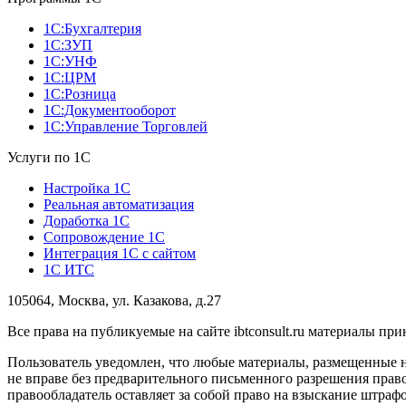
1С:Бухгалтерия
1С:ЗУП
1С:УНФ
1С:ЦРМ
1С:Розница
1С:Документооборот
1С:Управление Торговлей
Услуги по 1С
Настройка 1С
Реальная автоматизация
Доработка 1С
Сопровождение 1С
Интеграция 1С с сайтом
1С ИТС
105064, Москва, ул. Казакова, д.27
Все права на публикуемые на сайте ibtconsult.ru материалы 
Пользователь уведомлен, что любые материалы, размещенные 
не вправе без предварительного письменного разрешения право
правообладатель оставляет за собой право на взыскание штраф