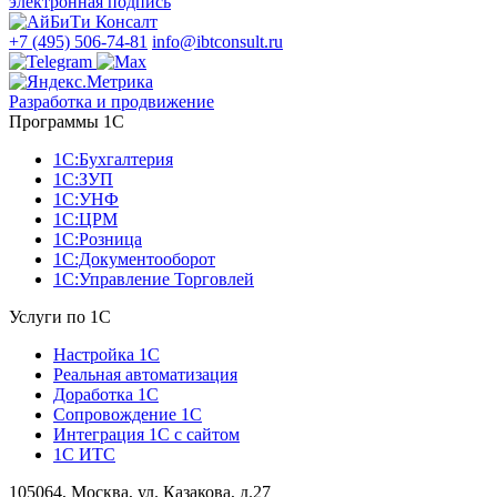
электронная подпись
+7 (495) 506-74-81
info@ibtconsult.ru
Разработка и продвижение
Программы 1С
1С:Бухгалтерия
1С:ЗУП
1С:УНФ
1С:ЦРМ
1С:Розница
1С:Документооборот
1С:Управление Торговлей
Услуги по 1С
Настройка 1С
Реальная автоматизация
Доработка 1С
Сопровождение 1С
Интеграция 1С с сайтом
1С ИТС
105064, Москва, ул. Казакова, д.27