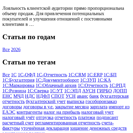
Лояльность клиентской аудитории прямо пропорциональна
объему продаж. Для привлечения потенциальных
покупателей и улучшения отношений с постоянными
клиентами в …
Статьи по годам
Все
2026
Статьи по тегам
Все
1С
1С-ОФД
1С-Отчетность
1С:CRM
1С:ERP
1С:БП
1С:Бухгалтерия
1С:Документооборот
1С:ЗУП
1С:КА
1С:Маркировка
1С:Облачный архив
1С:Отчетность
1С:РПД
1С:Розница
1С:Сверка
1С:УТ
1С:ЭПД
АУСН
ГИРБО
ДОПП
ЕНС
МЧД
НДС
НДФЛ
СПОТ
УСН
аванс
банк
бухгалтерская
отчетность
бухгалтерский учет
выписка
гособоронзаказ
договоры
договоры в у.е.
закрытие месяца
зарплата
импорт из
ЕАЭС
контрагенты
налог на прибыль
налоговый учет
налоговый учёт
отгрузка
отчетность
платежи
подписант
расчетный счет
регламентированная отчетность
счета-
фактуры
уточнённая декларация
хищение денежных средств