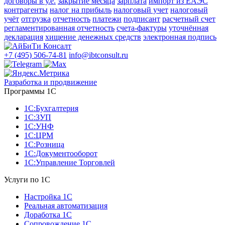
договоры в у.е.
закрытие месяца
зарплата
импорт из ЕАЭС
контрагенты
налог на прибыль
налоговый учет
налоговый
учёт
отгрузка
отчетность
платежи
подписант
расчетный счет
регламентированная отчетность
счета-фактуры
уточнённая
декларация
хищение денежных средств
электронная подпись
+7 (495) 506-74-81
info@ibtconsult.ru
Разработка и продвижение
Программы 1С
1С:Бухгалтерия
1С:ЗУП
1С:УНФ
1С:ЦРМ
1С:Розница
1С:Документооборот
1С:Управление Торговлей
Услуги по 1С
Настройка 1С
Реальная автоматизация
Доработка 1С
Сопровождение 1С