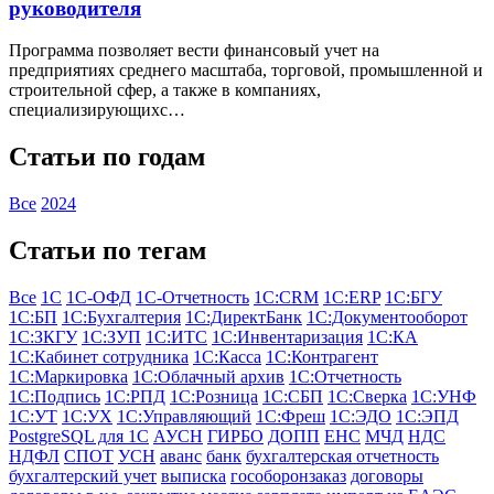
руководителя
Программа позволяет вести финансовый учет на
предприятиях среднего масштаба, торговой, промышленной и
строительной сфер, а также в компаниях,
специализирующихс…
Статьи по годам
Все
2024
Статьи по тегам
Все
1С
1С-ОФД
1С-Отчетность
1С:CRM
1С:ERP
1С:БГУ
1С:БП
1С:Бухгалтерия
1С:ДиректБанк
1С:Документооборот
1С:ЗКГУ
1С:ЗУП
1С:ИТС
1С:Инвентаризация
1С:КА
1С:Кабинет сотрудника
1С:Касса
1С:Контрагент
1С:Маркировка
1С:Облачный архив
1С:Отчетность
1С:Подпись
1С:РПД
1С:Розница
1С:СБП
1С:Сверка
1С:УНФ
1С:УТ
1С:УХ
1С:Управляющий
1С:Фреш
1С:ЭДО
1С:ЭПД
PostgreSQL для 1С
АУСН
ГИРБО
ДОПП
ЕНС
МЧД
НДС
НДФЛ
СПОТ
УСН
аванс
банк
бухгалтерская отчетность
бухгалтерский учет
выписка
гособоронзаказ
договоры