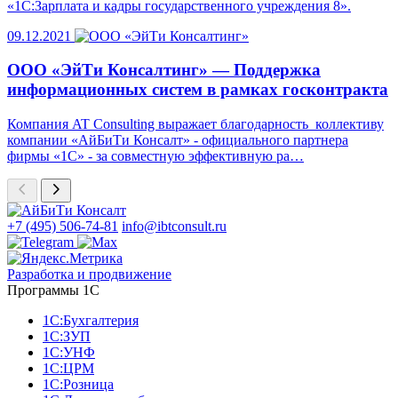
«1С:Зарплата и кадры государственного учреждения 8».
09.12.2021
ООО «ЭйТи Консалтинг» — Поддержка
информационных систем в рамках госконтракта
Компания AT Consulting выражает благодарность коллективу
компании «АйБиТи Консалт» - официального партнера
фирмы «1С» - за совместную эффективную ра…
+7 (495) 506-74-81
info@ibtconsult.ru
Разработка и продвижение
Программы 1С
1С:Бухгалтерия
1С:ЗУП
1С:УНФ
1С:ЦРМ
1С:Розница