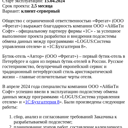
Старт эксплуатации:
15.04.2024
Срок проекта:
2,5 месяца
Вариант:
клиент-серверный
Общество с ограниченной ответственностью «Фрегат» (ООО
«Фрегат») выражает благодарность компании ООО «АйБиТи
Софт» - официальному партнеру фирмы «1С» - за успешное
выполнение проекта разработки и внедрения подсистемы
обмена данных между программами «LOGUS:Система
управления отелем» и «1С:Бухгалтерия 8».
Бутик-отель «Автор» (ООО «Фрегат») – первый бутик-отель в
Петербурге и один из первых бутик-отелей в России. Русское
гостеприимство, безупречный европейский сервис и
традиционный петербургский стиль аристократической
жизни – главные отличительные черты отеля.
В апреле 2024 года специалисты компании ООО «АйБиТи
Софт» успешно ввели в эксплуатацию подсистему обмена
данных между программами «LOGUS:Система управления
отелем» и «
1С:Бухгалтерия 8
». Были произведены следующие
работы:
сбор, анализ и согласование требований Заказчика к
разрабатываемой подсистеме;
планирование этапов работ, составление календарного