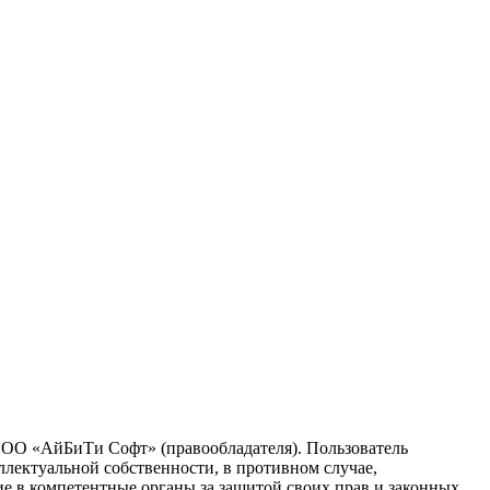
 ООО «АйБиТи Софт» (правообладателя). Пользователь
ллектуальной собственности, в противном случае,
ие в компетентные органы за защитой своих прав и законных