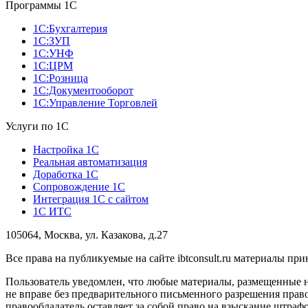
Программы 1С
1С:Бухгалтерия
1С:ЗУП
1С:УНФ
1С:ЦРМ
1С:Розница
1С:Документооборот
1С:Управление Торговлей
Услуги по 1С
Настройка 1С
Реальная автоматизация
Доработка 1С
Сопровождение 1С
Интеграция 1С с сайтом
1С ИТС
105064, Москва, ул. Казакова, д.27
Все права на публикуемые на сайте ibtconsult.ru материалы 
Пользователь уведомлен, что любые материалы, размещенные 
не вправе без предварительного письменного разрешения право
правообладатель оставляет за собой право на взыскание штраф