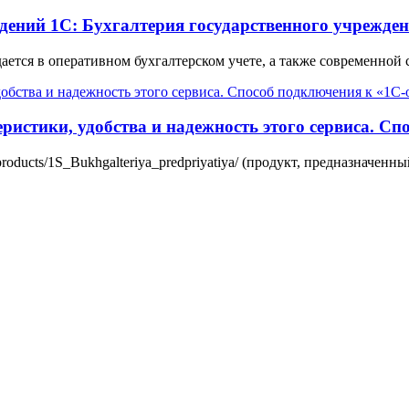
ний 1С: Бухгалтерия государственного учреждения
ется в оперативном бухгалтерском учете, а также современной сд
истики, удобства и надежность этого сервиса. Сп
products/1S_Bukhgalteriya_predpriyatiya/ (продукт, предназначенны