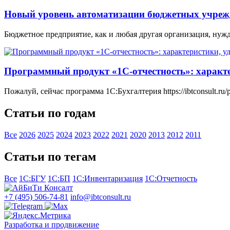
Новый уровень автоматизации бюджетных учрежде
Бюджетное предприятие, как и любая другая организация, нужда
Программный продукт «1С-отчестность»: характер
Пожалуй, сейчас программа 1С:Бухгалтерия https://ibtconsult.ru/
Статьи по годам
Все
2026
2025
2024
2023
2022
2021
2020
2013
2012
2011
Статьи по тегам
Все
1С:БГУ
1С:БП
1С:Инвентаризация
1С:Отчетность
+7 (495) 506-74-81
info@ibtconsult.ru
Разработка и продвижение